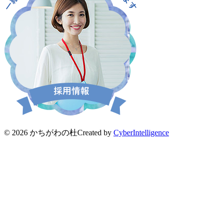
© 2026 かちがわの杜
Created by
CyberIntelligence