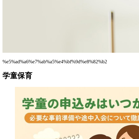
%e5%ad%a6%e7%ab%a5%e4%bf%9d%e8%82%b2
学童保育