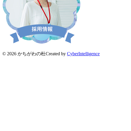
© 2026 かちがわの杜
Created by
CyberIntelligence