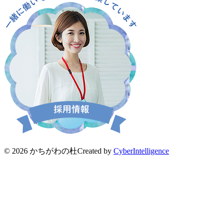
© 2026 かちがわの杜
Created by
CyberIntelligence