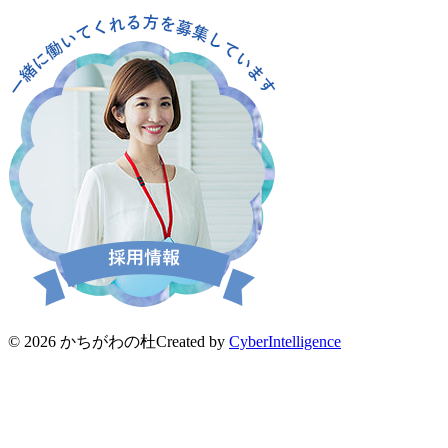
© 2026 かちがわの杜
Created by
CyberIntelligence