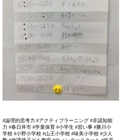
#論理的思考力 #アクティブラーニング #非認知能
力 #春日井市 #学童保育 #小学生 #習い事 #勝川小
学校 #小野小学校 #山王小学校 #味美小学校 #少人