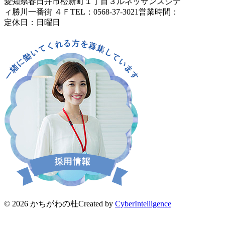
愛知県春日井市松新町１丁目３
ルネッサンスシテ
ィ勝川一番街 ４Ｆ
TEL：0568-37-3021
営業時間：
定休日：日曜日
© 2026 かちがわの杜
Created by
CyberIntelligence