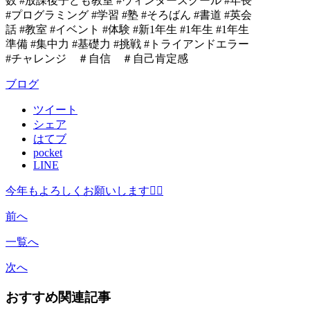
数 #放課後子ども教室 #ウィンタースクール #年長
#プログラミング #学習 #塾 #そろばん #書道 #英会
話 #教室 #イベント #体験 #新1年生 #1年生 #1年生
準備 #集中力 #基礎力 #挑戦 #トライアンドエラー
#チャレンジ ＃自信 ＃自己肯定感
ブログ
ツイート
シェア
はてブ
pocket
LINE
今年もよろしくお願いします🙇‍♀️
前へ
一覧へ
次へ
おすすめ関連記事