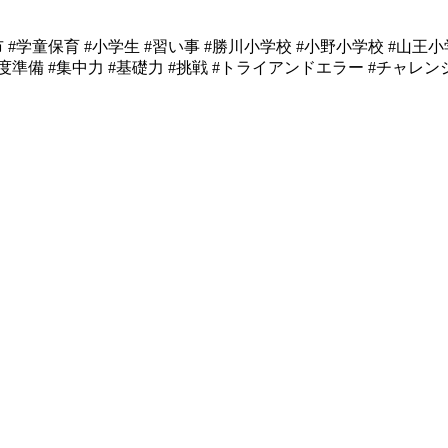
#学童保育 #小学生 #習い事 #勝川小学校 #小野小学校 #山王
#新年度準備 #集中力 #基礎力 #挑戦 #トライアンドエラー #チャレ