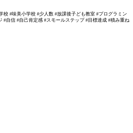
小学校 #味美小学校 #少人数 #放課後子ども教室 #プログラミン
ンジ #自信 #自己肯定感 #スモールステップ #目標達成 #積み重ね