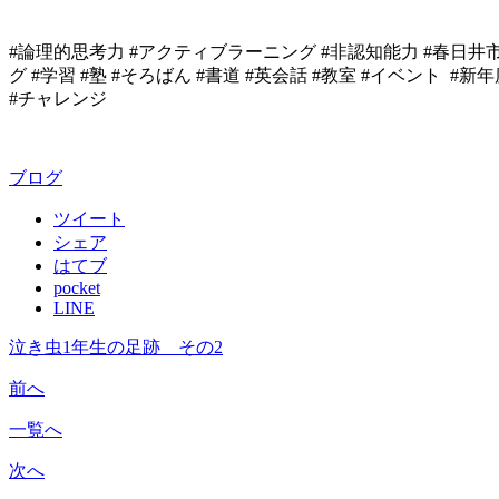
#論理的思考力 #アクティブラーニング #非認知能力 #春日井市 
グ #学習 #塾 #そろばん #書道 #英会話 #教室 #イベント 
#チャレンジ
ブログ
ツイート
シェア
はてブ
pocket
LINE
泣き虫1年生の足跡 その2
前へ
一覧へ
次へ