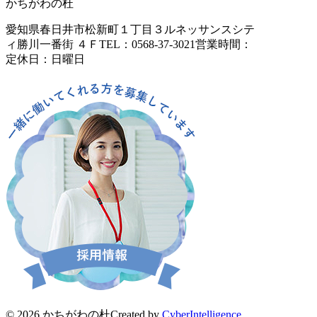
かちがわの杜
愛知県春日井市松新町１丁目３
ルネッサンスシテ
ィ勝川一番街 ４Ｆ
TEL：0568-37-3021
営業時間：
定休日：日曜日
© 2026 かちがわの杜
Created by
CyberIntelligence