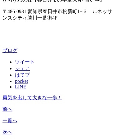
〒486-0931 愛知県春日井市松新町1−３ ルネッサ
ンスシティ勝川一番街4F
ブログ
ツイート
シェア
はてブ
pocket
LINE
勇気を出して大きな一歩！
前へ
一覧へ
次へ