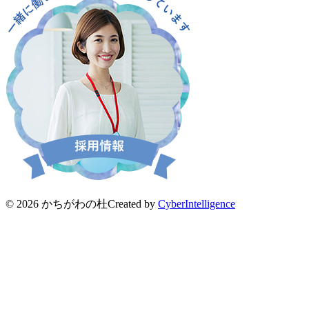
© 2026 かちがわの杜
Created by
CyberIntelligence