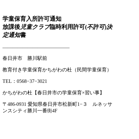
学童保育入所許可通知
放課後
児童クラブ
臨時利用許可(
不許可
)
決
定通知
書
—————————————–
春日井市 勝川駅前
教育付き学童保育かちがわの杜（民間学童保育）
TEL：0568−37−3021
かちがわの杜【春日井市の学童保育×習い事】
〒486-0931 愛知県春日井市松新町1−３ ルネッサ
ンスシティ勝川一番街4F