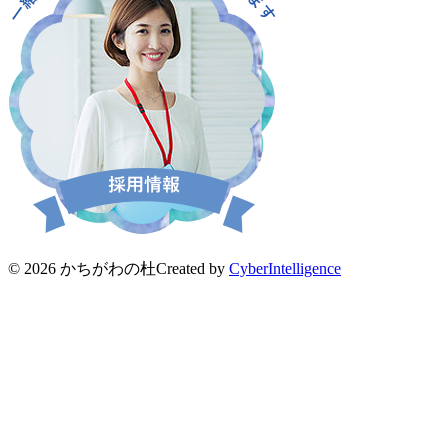
© 2026 かちがわの杜
Created by
CyberIntelligence