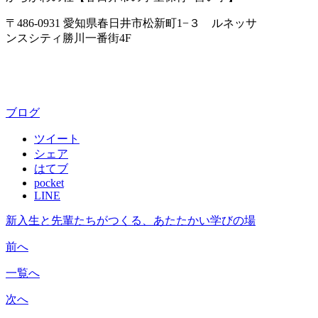
〒486-0931 愛知県春日井市松新町1−３ ルネッサ
ンスシティ勝川一番街4F
ブログ
ツイート
シェア
はてブ
pocket
LINE
新入生と先輩たちがつくる、あたたかい学びの場
前へ
一覧へ
次へ