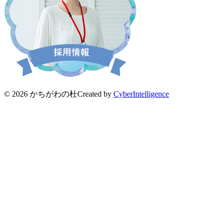
© 2026 かちがわの杜
Created by
CyberIntelligence