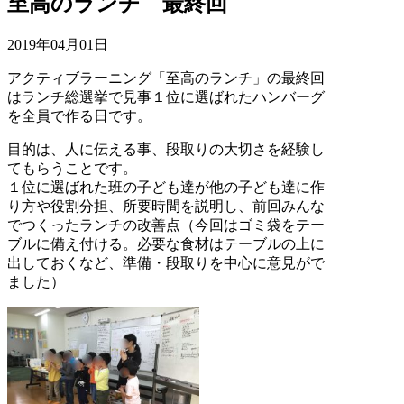
至高のランチ 最終回
2019年04月01日
アクティブラーニング「至高のランチ」の最終回
はランチ総選挙で見事１位に選ばれたハンバーグ
を全員で作る日です。
目的は、人に伝える事、段取りの大切さを経験し
てもらうことです。
１位に選ばれた班の子ども達が他の子ども達に作
り方や役割分担、所要時間を説明し、前回みんな
でつくったランチの改善点（今回はゴミ袋をテー
ブルに備え付ける。必要な食材はテーブルの上に
出しておくなど、準備・段取りを中心に意見がで
ました）