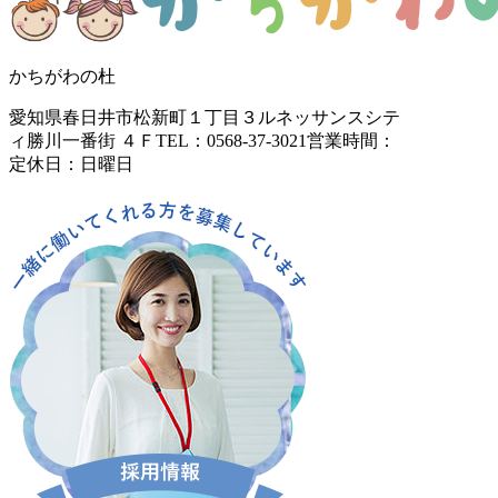
かちがわの杜
愛知県春日井市松新町１丁目３
ルネッサンスシテ
ィ勝川一番街 ４Ｆ
TEL：0568-37-3021
営業時間：
定休日：日曜日