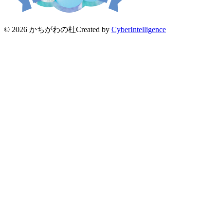
© 2026 かちがわの杜
Created by
CyberIntelligence