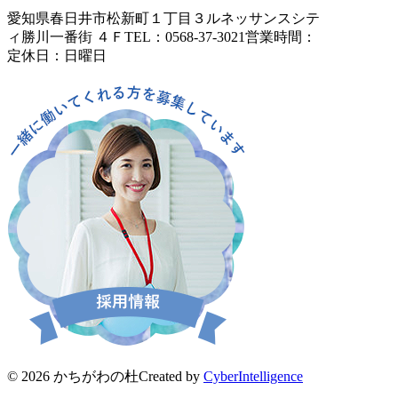
愛知県春日井市松新町１丁目３
ルネッサンスシテ
ィ勝川一番街 ４Ｆ
TEL：0568-37-3021
営業時間：
定休日：日曜日
© 2026 かちがわの杜
Created by
CyberIntelligence