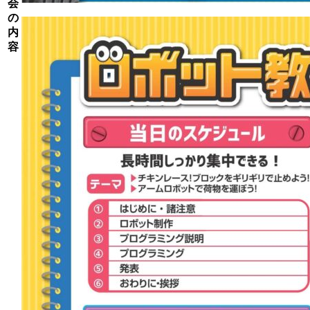
会
の
内
容