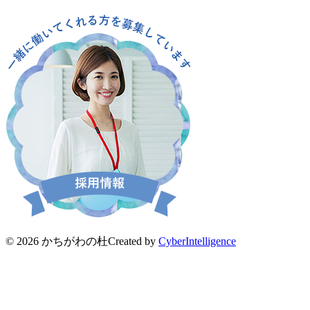
© 2026 かちがわの杜
Created by
CyberIntelligence