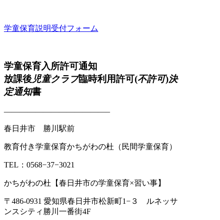
学童保育説明受付フォーム
学童保育入所許可通知
放課後
児童クラブ
臨時利用許可(
不許可
)
決
定通知
書
—————————————–
春日井市 勝川駅前
教育付き学童保育かちがわの杜（民間学童保育）
TEL：0568−37−3021
かちがわの杜【春日井市の学童保育×習い事】
〒486-0931 愛知県春日井市松新町1−３ ルネッサ
ンスシティ勝川一番街4F