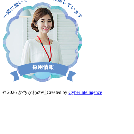
© 2026 かちがわの杜
Created by
CyberIntelligence