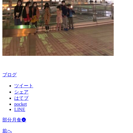
ブログ
ツイート
シェア
はてブ
pocket
LINE
部分月食🌚
前へ