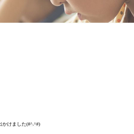
ました(#^.^#)