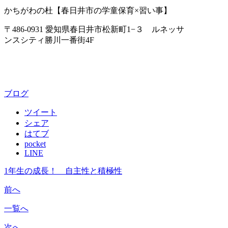
かちがわの杜【春日井市の学童保育×習い事】
〒486-0931 愛知県春日井市松新町1−３ ルネッサ
ンスシティ勝川一番街4F
ブログ
ツイート
シェア
はてブ
pocket
LINE
1年生の成長！ 自主性と積極性
前へ
一覧へ
次へ