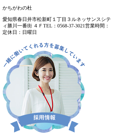
かちがわの杜
愛知県春日井市松新町１丁目３
ルネッサンスシテ
ィ勝川一番街 ４Ｆ
TEL：0568-37-3021
営業時間：
定休日：日曜日