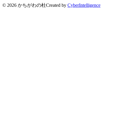
© 2026 かちがわの杜
Created by
CyberIntelligence