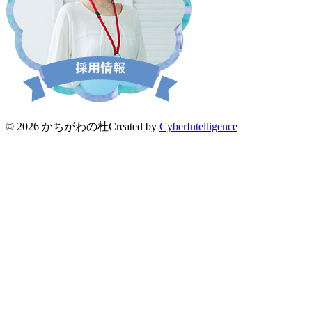
© 2026 かちがわの杜
Created by
CyberIntelligence