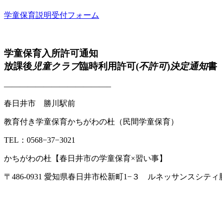
学童保育説明受付フォーム
学童保育入所許可通知
放課後
児童クラブ
臨時利用許可(
不許可
)
決定通知
書
—————————————–
春日井市 勝川駅前
教育付き学童保育かちがわの杜（民間学童保育）
TEL：0568−37−3021
かちがわの杜【春日井市の学童保育×習い事】
〒486-0931 愛知県春日井市松新町1−３ ルネッサンスシティ