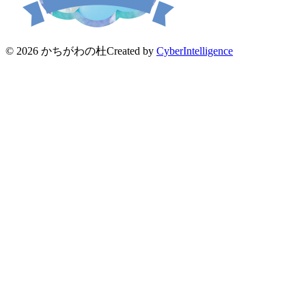
© 2026 かちがわの杜
Created by
CyberIntelligence