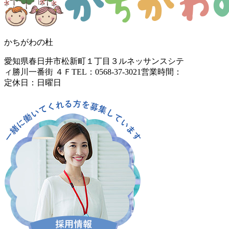
かちがわの杜
愛知県春日井市松新町１丁目３
ルネッサンスシテ
ィ勝川一番街 ４Ｆ
TEL：0568-37-3021
営業時間：
定休日：日曜日