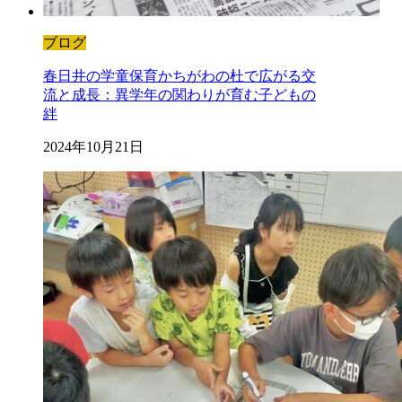
ブログ
春日井の学童保育かちがわの杜で広がる交
流と成長：異学年の関わりが育む子どもの
絆
2024年10月21日