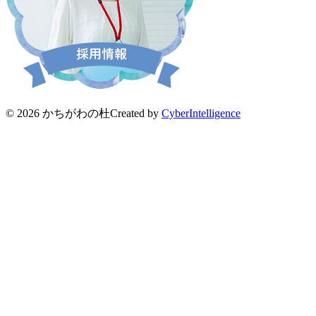
© 2026 かちがわの杜
Created by
CyberIntelligence