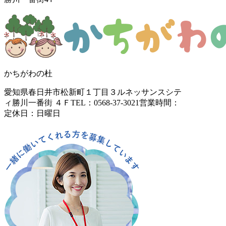
かちがわの杜
愛知県春日井市松新町１丁目３
ルネッサンスシテ
ィ勝川一番街 ４Ｆ
TEL：0568-37-3021
営業時間：
定休日：日曜日