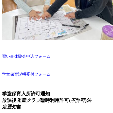
習い事体験会申込フォーム
学童保育説明受付フォーム
学童保育入所許可通知
放課後
児童クラブ
臨時利用許可(
不許可
)
決
定通知
書