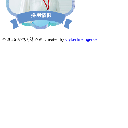
© 2026 かちがわの杜
Created by
CyberIntelligence