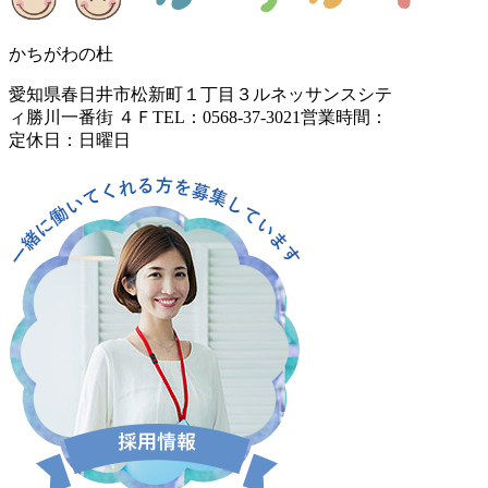
かちがわの杜
愛知県春日井市松新町１丁目３
ルネッサンスシテ
ィ勝川一番街 ４Ｆ
TEL：0568-37-3021
営業時間：
定休日：日曜日