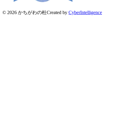
© 2026 かちがわの杜
Created by
CyberIntelligence