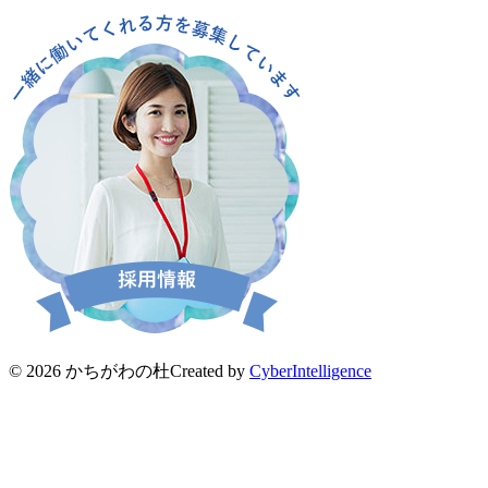
© 2026 かちがわの杜
Created by
CyberIntelligence