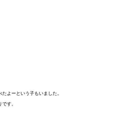
べたよーという子もいました。
りです。