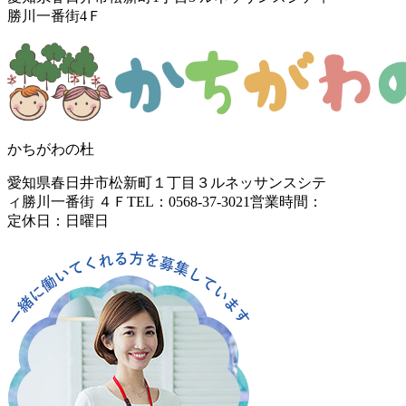
勝川一番街4Ｆ
かちがわの杜
愛知県春日井市松新町１丁目３
ルネッサンスシテ
ィ勝川一番街 ４Ｆ
TEL：0568-37-3021
営業時間：
定休日：日曜日