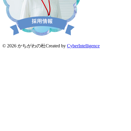
© 2026 かちがわの杜
Created by
CyberIntelligence