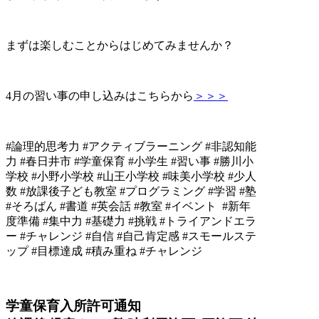
まずは楽しむことからはじめてみませんか？
4月の習い事の申し込みはこちらから
＞＞＞
#論理的思考力 #アクティブラーニング #非認知能
力 #春日井市 #学童保育 #小学生 #習い事 #勝川小
学校 #小野小学校 #山王小学校 #味美小学校 #少人
数 #放課後子ども教室 #プログラミング #学習 #塾
#そろばん #書道 #英会話 #教室 #イベント #新年
度準備 #集中力 #基礎力 #挑戦 #トライアンドエラ
ー #チャレンジ #自信 #自己肯定感 #スモールステ
ップ #目標達成 #積み重ね #チャレンジ
学童保育入所許可通知