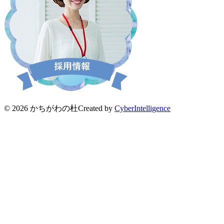
© 2026 かちがわの杜
Created by
CyberIntelligence