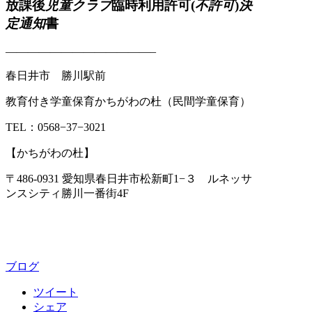
放課後
児童クラブ
臨時利用許可(
不許可
)
決
定通知
書
—————————————–
春日井市 勝川駅前
教育付き学童保育かちがわの杜（民間学童保育）
TEL：0568−37−3021
【かちがわの杜】
〒486-0931 愛知県春日井市松新町1−３ ルネッサ
ンスシティ勝川一番街4F
ブログ
ツイート
シェア