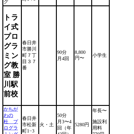
グ
トラ
イ式
プロ
春日井
グラ
市勝川
90分
8,800
ミン
町７丁
小学生
円〜
月4回
目３７
グ教
番
室 勝
川駅
前校
かちが
年長〜
わの
50分
春日井
杜 プ
月3〜4
施設利
市松新
火・土
5280円
ログラ
回（年
用料
町1−3