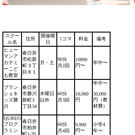
スクー
開催曜
住所
1コマ
料金
備考
ル名
日
ヒュー
春日井
マンア
市松新
90分
10890
カデミ
月・土
年中〜
円〜
町３丁
月2回
ーこど
目８１
も教室
年中〜
ブラン
春日井
シェキ
市勝川
木曜日
60分
10,000
30,000
円
円（教
ッズ勝
新町3
以外
月3回
材費）
川
丁目34
QUREO
春日井
プログ
60分
小学4
9,900
市柏井
ラミン
円〜
月4回
年〜
町1-70