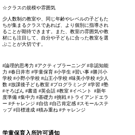
☆クラスの規模や雰囲気
少人数制の教室や、同じ年齢やレベルの子どもた
ちが集まるクラスであれば、より個別に指導され
ることが期待できます。また、教室の雰囲気や教
材にも注目して、自分や子どもに合った教室を選
ぶことが大切です。
#論理的思考力 #アクティブラーニング #非認知能
力 #春日井市 #学童保育 #小学生 #習い事 #勝川小
学校 #小野小学校 #山王小学校 #味美小学校 #少人
数 #放課後子ども教室 #プログラミング #学習 #塾
#そろばん #書道 #英会話 #教室 #イベント #新年
度準備 #集中力 #基礎力 #挑戦 #トライアンドエラ
ー #チャレンジ #自信 #自己肯定感 #スモールステ
ップ #目標達成 #積み重ね #チャレンジ
学童保育入所許可通知