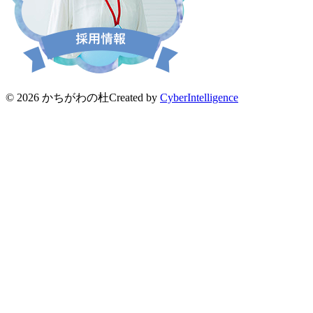
© 2026 かちがわの杜
Created by
CyberIntelligence