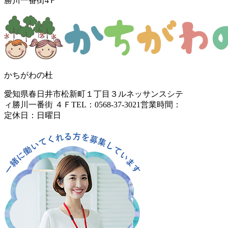
勝川一番街4Ｆ
かちがわの杜
愛知県春日井市松新町１丁目３
ルネッサンスシテ
ィ勝川一番街 ４Ｆ
TEL：0568-37-3021
営業時間：
定休日：日曜日