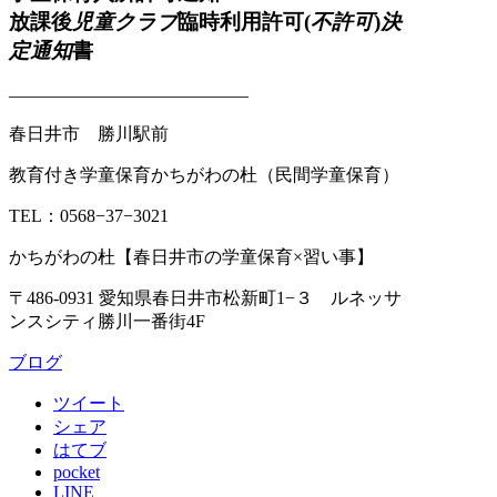
放課後
児童クラブ
臨時利用許可(
不許可
)
決
定通知
書
—————————————–
春日井市 勝川駅前
教育付き学童保育かちがわの杜（民間学童保育）
TEL：0568−37−3021
かちがわの杜【春日井市の学童保育×習い事】
〒486-0931 愛知県春日井市松新町1−３ ルネッサ
ンスシティ勝川一番街4F
ブログ
ツイート
シェア
はてブ
pocket
LINE