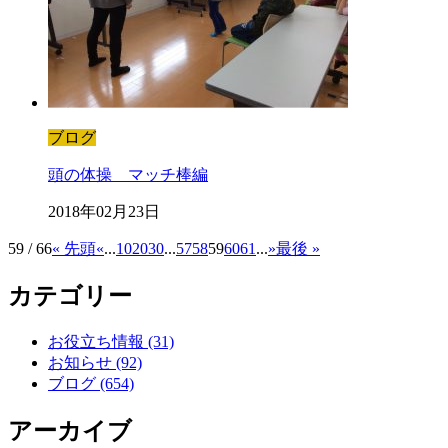
ブログ
頭の体操 マッチ棒編
2018年02月23日
59 / 66
« 先頭
«
...
10
20
30
...
57
58
59
60
61
...
»
最後 »
カテゴリー
お役立ち情報 (31)
お知らせ (92)
ブログ (654)
アーカイブ