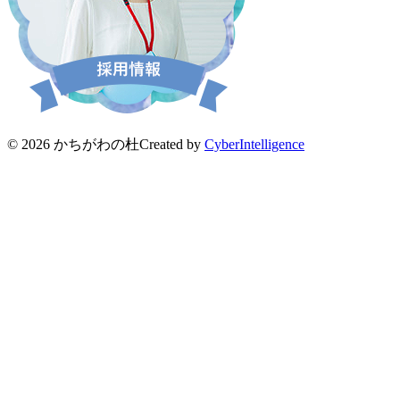
© 2026 かちがわの杜
Created by
CyberIntelligence