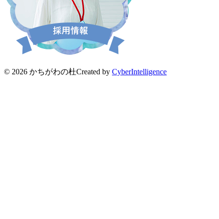
© 2026 かちがわの杜
Created by
CyberIntelligence