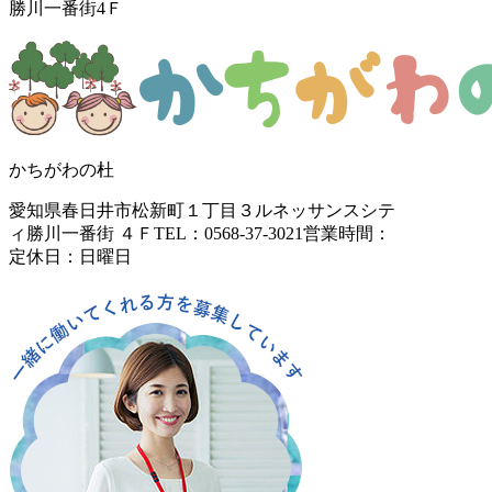
勝川一番街4Ｆ
かちがわの杜
愛知県春日井市松新町１丁目３
ルネッサンスシテ
ィ勝川一番街 ４Ｆ
TEL：0568-37-3021
営業時間：
定休日：日曜日